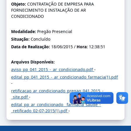
Objeto:
CONTRATAÇÃO DE EMPRESA PARA
FORNECIMENTO E INSTALAÇÃO DE AR
CONDICIONADO
Modalidade:
Pregão Presencial
Situação:
Concluído
Data de Realização:
18/06/2015 /
Hora:
12:38:51
Arquivos Disponíveis:
aviso_pp_041_2015_-_ar_condicionado.pdf
-
edital_pp_041_2015_-_ar_condicionado_farmacia(1).pdf
-
retificacao_ar_condicionado_pregao_041.2015_-
_site.pdf
-
edital_pp_ar_condicionado__farmacia_saude_-
_retificado_02-07-2015(1).pdf
-