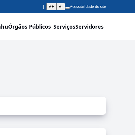
A+
A-
Acessibilidade do site
ahu
Órgãos Públicos
Serviços
Servidores