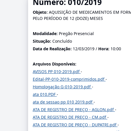
Número: 010/2019
Objeto:
AQUISIÇÃO DE MEDICAMENTOS EM FORM
PELO PERÍODO DE 12 (DOZE) MESES
Modalidade:
Pregão Presencial
Situação:
Concluído
Data de Realização:
12/03/2019 /
Hora:
10:00
Arquivos Disponíveis:
AVISOS PP 010-2019.pdf
-
Edital-PP-010-2019-comprimidos.pdf
-
Homologação G-010-2019.pdf
-
ata 010.PDF
-
ata de sessao pp 010 2019.pdf
-
ATA DE REGISTRO DE PREÇO - AGLON.pdf
-
ATA DE REGISTRO DE PREÇO - CM.pdf
-
ATA DE REGISTRO DE PREÇO - DUPATRI.pdf
-