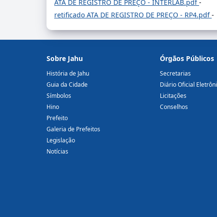
ATA DE REGISTRO DE PREÇO - INTERLAB.pdf
-
retificado ATA DE REGISTRO DE PREÇO - RP4.pdf
-
Sobre Jahu
Órgãos Públicos
História de Jahu
Secretarias
Guia da Cidade
Diário Oficial Eletrôn
Símbolos
Licitações
Hino
Conselhos
Prefeito
Galeria de Prefeitos
Legislação
Notícias