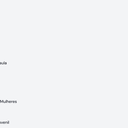
aula
s Mulheres
uvenil