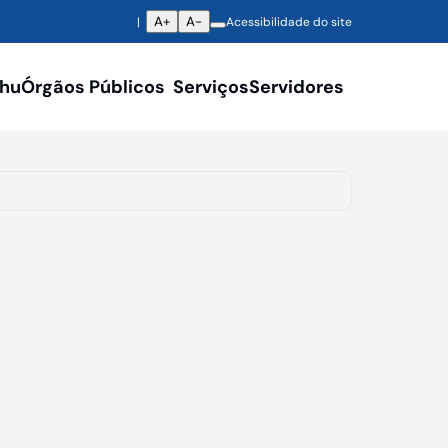
A+
A-
Acessibilidade do site
ahu
Órgãos Públicos
Serviços
Servidores