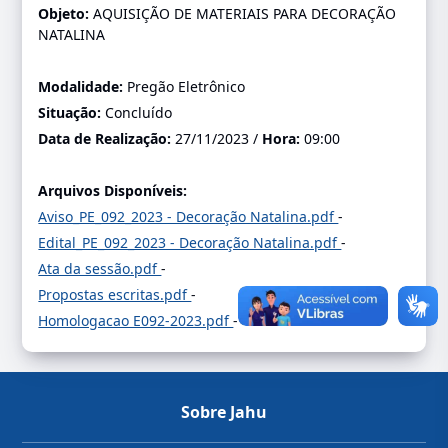
Objeto:
AQUISIÇÃO DE MATERIAIS PARA DECORAÇÃO
NATALINA
Modalidade:
Pregão Eletrônico
Situação:
Concluído
Data de Realização:
27/11/2023 /
Hora:
09:00
Arquivos Disponíveis:
Aviso_PE_092_2023 - Decoração Natalina.pdf
-
Edital_PE_092_2023 - Decoração Natalina.pdf
-
Ata da sessão.pdf
-
Propostas escritas.pdf
-
Homologacao E092-2023.pdf
-
Sobre Jahu