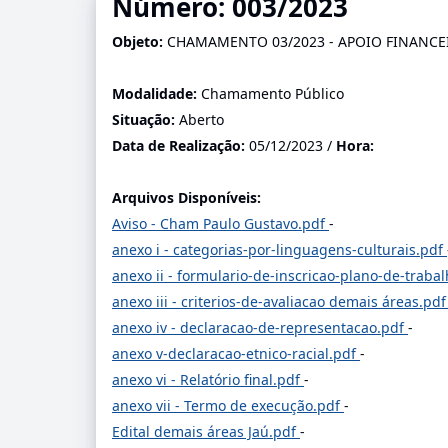
Número: 003/2023
Objeto:
CHAMAMENTO 03/2023 - APOIO FINANCEI
Modalidade:
Chamamento Público
Situação:
Aberto
Data de Realização:
05/12/2023 /
Hora:
Arquivos Disponíveis:
Aviso - Cham Paulo Gustavo.pdf
-
anexo i - categorias-por-linguagens-culturais.pdf
anexo ii - formulario-de-inscricao-plano-de-tra
anexo iii - criterios-de-avaliacao demais áreas.pd
anexo iv - declaracao-de-representacao.pdf
-
anexo v-declaracao-etnico-racial.pdf
-
anexo vi - Relatório final.pdf
-
anexo vii - Termo de execução.pdf
-
Edital demais áreas Jaú.pdf
-