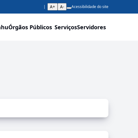
A+
A-
Acessibilidade do site
ahu
Órgãos Públicos
Serviços
Servidores