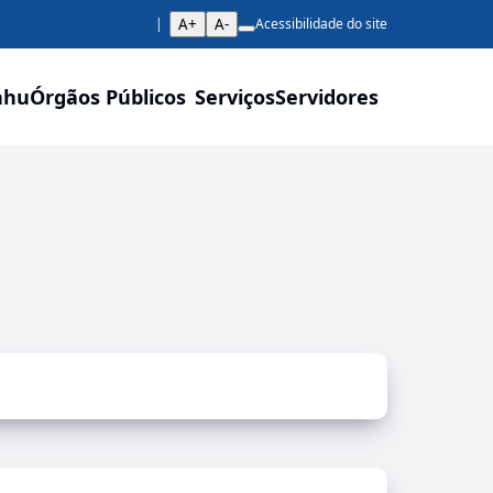
A+
A-
Acessibilidade do site
ahu
Órgãos Públicos
Serviços
Servidores