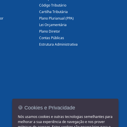
Código Tributário
Cartilha Tributária
dor
Plano Plurianual (PPA)
Lei Orçamentária
Plano Diretor
Contas Públicas
Estrutura Administrativa
🍪 Cookies e Privacidade
Nós usamos cookies e outras tecnologias semelhantes para
melhorar a sua experiência de navegação e nos prover
métricas de acessos. Estes cookies são necessários para o