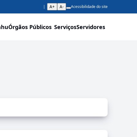
A+
A-
Acessibilidade do site
ahu
Órgãos Públicos
Serviços
Servidores