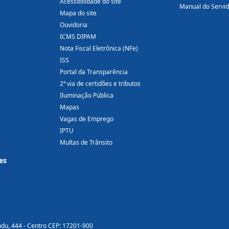
Acessibilidade do site
Manual do Servi
Mapa do site
Ouvidoria
ICMS DIPAM
Nota Fiscal Eletrônica (NFe)
ISS
Portal da Transparência
2ª via de certidões e tributos
Iluminação Pública
Mapas
Vagas de Emprego
IPTU
Multas de Trânsito
es
ndu, 444 - Centro CEP: 17201-900