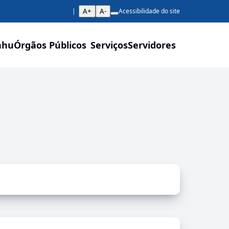
A+
A-
Acessibilidade do site
ahu
Órgãos Públicos
Serviços
Servidores