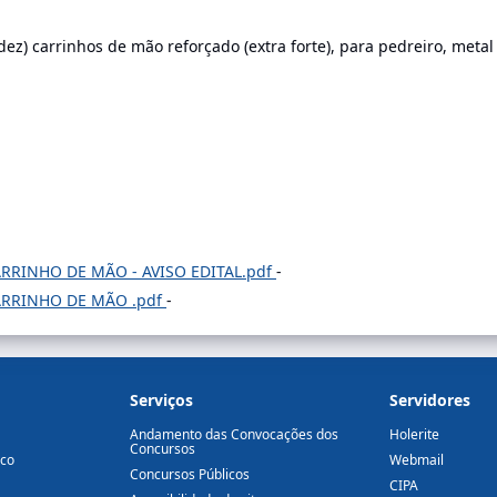
z) carrinhos de mão reforçado (extra forte), para pedreiro, met
CARRINHO DE MÃO - AVISO EDITAL.pdf
-
 CARRINHO DE MÃO .pdf
-
Serviços
Servidores
Andamento das Convocações dos
Holerite
Concursos
ico
Webmail
Concursos Públicos
CIPA