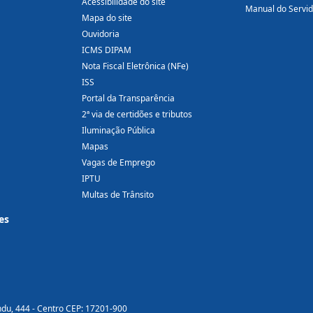
Acessibilidade do site
Manual do Servi
Mapa do site
Ouvidoria
ICMS DIPAM
Nota Fiscal Eletrônica (NFe)
ISS
Portal da Transparência
2ª via de certidões e tributos
Iluminação Pública
Mapas
Vagas de Emprego
IPTU
Multas de Trânsito
es
ndu, 444 - Centro CEP: 17201-900