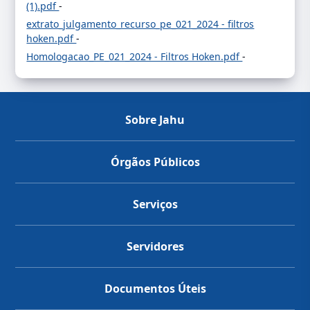
(1).pdf
-
extrato_julgamento_recurso_pe_021_2024 - filtros
hoken.pdf
-
Homologacao_PE_021_2024 - Filtros Hoken.pdf
-
Sobre Jahu
Órgãos Públicos
Serviços
Servidores
Documentos Úteis