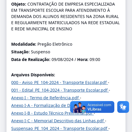
Objeto:
CONTRATAÇÃO DE EMPRESA ESPECIALIZADA
EM TRANSPORTE ESCOLAR PARA ATENDIMENTO À
DEMANDA DOS ALUNOS RESIDENTES NA ZONA RURAL
E REGULARMENTE MATRICULADOS NA REDE ESTADUAL
E REDE MUNICIPAL DE ENSINO
Modalidade:
Pregão Eletrônico
Situação:
Suspenso
Data de Realização:
09/08/2024 /
Hora:
09:00
Arquivos Disponíveis:
000 - Aviso_PE_104-2024 - Transporte Escolar.pdf
-
001 - Edital_PE_104-2024 - Transporte Escolar.pdf
-
Anexo I - Termo de Referência.pdf
-
Anexo I-A - Formalização de Demanda.pdf
-
Anexo I-B - Estudo Técnico Preliminar.pdf
-
Anexo I-C - Memorial Descritivo das Linhas.pdf
-
Suspensao_PE_104_2024 - Transporte Escolar.pdf
-