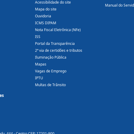
Acessibilidade do site
Manual do Servi
Mapa do site
Ouvidoria
ICMS DIPAM
Nota Fiscal Eletrônica (NFe)
ISS
Portal da Transparência
2ª via de certidões e tributos
Iluminação Pública
Mapas
Vagas de Emprego
IPTU
Multas de Trânsito
es
ndu, 444 - Centro CEP: 17201-900