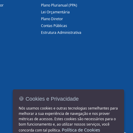
dor
Plano Plurianual (PPA)
Lei Orçamentária
Plano Diretor
Contas Públicas
Estrutura Administrativa
🍪 Cookies e Privacidade
Nós usamos cookies e outras tecnologias semelhantes para
melhorar a sua experiência de navegação e nos prover
métricas de acessos. Estes cookies são necessários para o
bom funcionamento e, ao utilizar nossos serviços, você
Política de Cookies
concorda com tal política.