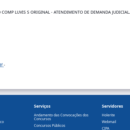
0 COMP LUVIS S ORIGINAL - ATENDIMENTO DE DEMANDA JUDICIAL
df
-
Serviços
Servidores
Andamento das Convocações dos
Holerite
Concursos
ico
Webmail
Concursos Públicos
CIPA