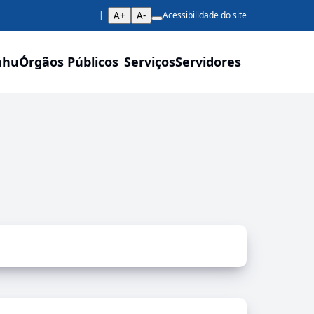
A+
A-
Acessibilidade do site
ahu
Órgãos Públicos
Serviços
Servidores