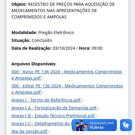
Objeto:
REGISTRO DE PREÇOS PARA AQUISIÇÃO DE
MEDICAMENTOS NAS APRESENTAÇÕES DE
COMPRIMIDOS E AMPOLAS
Modalidade:
Pregão Eletrônico
Situação:
Concluído
Data de Realização:
03/10/2024 /
Hora:
09:00
Arquivos Disponíveis:
000 - Aviso_PE_136-2024 - Medicamentos Comprimidos
e Ampolas.pdf
-
000 - Edital_PE_136-2024 - Medicamentos Comprimidos
e Ampolas.pdf
-
Anexo I - Termo de Referência.pdf
-
Anexo I-A - Formalização de Demanda.pdf
-
Anexo I-B - Estudo Técnico Preliminar.pdf
-
Anexo I-C - Detalhamento do Objeto.pdf
-
Ata da sessão.pdf
-