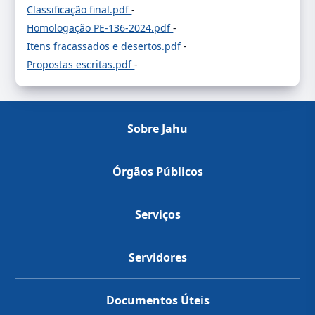
Classificação final.pdf
-
Homologação PE-136-2024.pdf
-
Itens fracassados e desertos.pdf
-
Propostas escritas.pdf
-
Sobre Jahu
Órgãos Públicos
Serviços
Servidores
Documentos Úteis