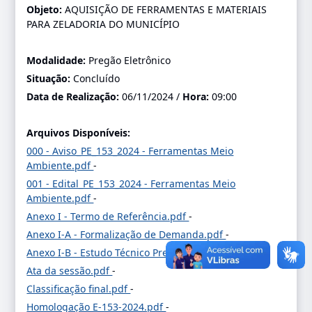
Objeto:
AQUISIÇÃO DE FERRAMENTAS E MATERIAIS
PARA ZELADORIA DO MUNICÍPIO
Modalidade:
Pregão Eletrônico
Situação:
Concluído
Data de Realização:
06/11/2024 /
Hora:
09:00
Arquivos Disponíveis:
000 - Aviso_PE_153_2024 - Ferramentas Meio
Ambiente.pdf
-
001 - Edital_PE_153_2024 - Ferramentas Meio
Ambiente.pdf
-
Anexo I - Termo de Referência.pdf
-
Anexo I-A - Formalização de Demanda.pdf
-
Anexo I-B - Estudo Técnico Preliminar.pdf
-
Ata da sessão.pdf
-
Classificação final.pdf
-
Homologação E-153-2024.pdf
-