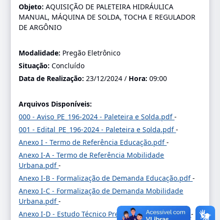
Objeto:
AQUISIÇÃO DE PALETEIRA HIDRÁULICA
MANUAL, MÁQUINA DE SOLDA, TOCHA E REGULADOR
DE ARGÔNIO
Modalidade:
Pregão Eletrônico
Situação:
Concluído
Data de Realização:
23/12/2024 /
Hora:
09:00
Arquivos Disponíveis:
000 - Aviso_PE_196-2024 - Paleteira e Solda.pdf
-
001 - Edital_PE_196-2024 - Paleteira e Solda.pdf
-
Anexo I - Termo de Referência Educação.pdf
-
Anexo I-A - Termo de Referência Mobilidade
Urbana.pdf
-
Anexo I-B - Formalização de Demanda Educação.pdf
-
Anexo I-C - Formalização de Demanda Mobilidade
Urbana.pdf
-
Anexo I-D - Estudo Técnico Preliminar Educação.pdf
-