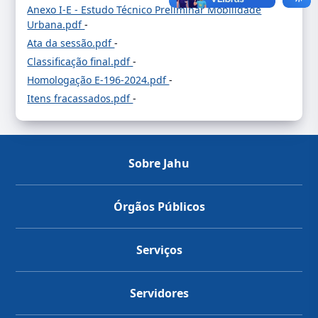
Anexo I-E - Estudo Técnico Preliminar Mobilidade
Urbana.pdf
-
Ata da sessão.pdf
-
Classificação final.pdf
-
Homologação E-196-2024.pdf
-
Itens fracassados.pdf
-
Sobre Jahu
Órgãos Públicos
Serviços
Servidores