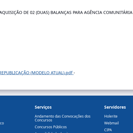
: AQUISIÇÃO DE 02 (DUAS) BALANÇAS PARA AGÊNCIA COMUNITÁR
 REPUBLICAÇÃO (MODELO ATUAL).pdf
-
Serviços
Servidores
Andamento das Convocações dos
Holerite
Concursos
ico
Webmail
Concursos Públicos
CIPA