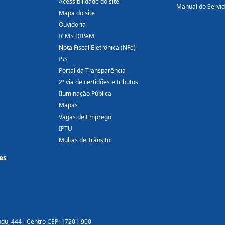
Acessibilidade do site
Manual do Servi
Mapa do site
Ouvidoria
ICMS DIPAM
Nota Fiscal Eletrônica (NFe)
ISS
Portal da Transparência
2ª via de certidões e tributos
Iluminação Pública
Mapas
Vagas de Emprego
IPTU
Multas de Trânsito
es
ndu, 444 - Centro CEP: 17201-900