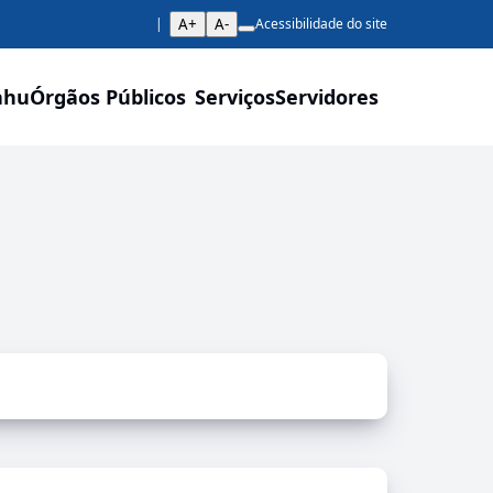
A+
A-
Acessibilidade do site
ahu
Órgãos Públicos
Serviços
Servidores