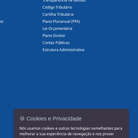
Transparência na Gestão
Código Tributário
Cartilha Tributária
dor
Plano Plurianual (PPA)
Lei Orçamentária
Plano Diretor
Contas Públicas
Estrutura Administrativa
🍪 Cookies e Privacidade
Nós usamos cookies e outras tecnologias semelhantes para
melhorar a sua experiência de navegação e nos prover