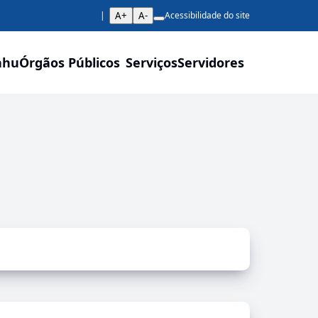
A+
A-
Acessibilidade do site
ahu
Órgãos Públicos
Serviços
Servidores