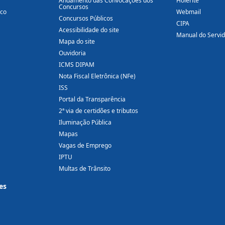
Andamento das Convocações dos
Holerite
Concursos
ico
Webmail
Concursos Públicos
CIPA
Acessibilidade do site
Manual do Servi
Mapa do site
Ouvidoria
ICMS DIPAM
Nota Fiscal Eletrônica (NFe)
ISS
Portal da Transparência
2ª via de certidões e tributos
Iluminação Pública
Mapas
Vagas de Emprego
IPTU
Multas de Trânsito
es