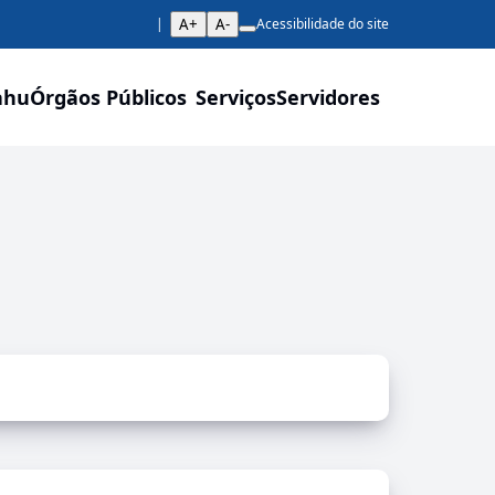
A+
A-
Acessibilidade do site
ahu
Órgãos Públicos
Serviços
Servidores