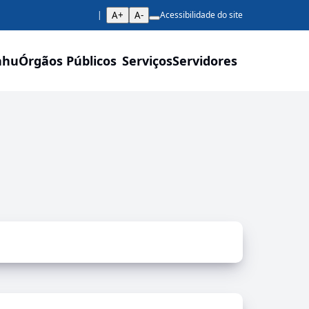
A+
A-
Acessibilidade do site
ahu
Órgãos Públicos
Serviços
Servidores