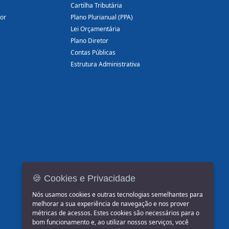
Cartilha Tributária
dor
Plano Plurianual (PPA)
Lei Orçamentária
Plano Diretor
Contas Públicas
Estrutura Administrativa
🍪 Cookies e Privacidade
Nós usamos cookies e outras tecnologias semelhantes para
melhorar a sua experiência de navegação e nos prover
métricas de acessos. Estes cookies são necessários para o
bom funcionamento e, ao utilizar nossos serviços, você