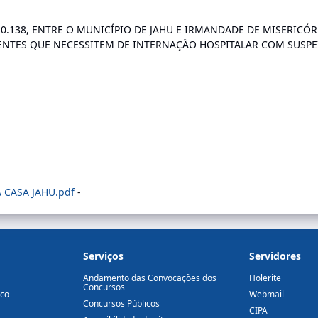
0.138, ENTRE O MUNICÍPIO DE JAHU E IRMANDADE DE MISERICÓR
ENTES QUE NECESSITEM DE INTERNAÇÃO HOSPITALAR COM SUSPEI
 CASA JAHU.pdf
-
Serviços
Servidores
Andamento das Convocações dos
Holerite
Concursos
ico
Webmail
Concursos Públicos
CIPA