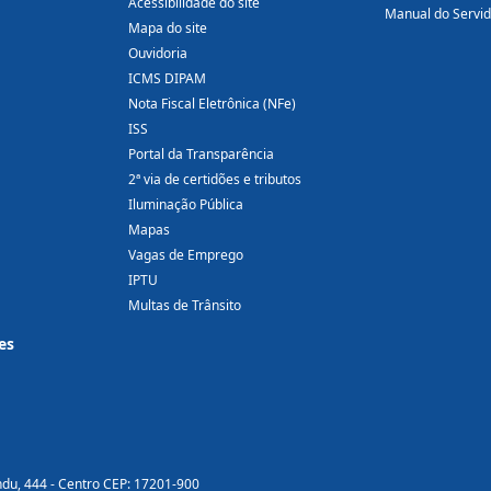
Acessibilidade do site
Manual do Servi
Mapa do site
Ouvidoria
ICMS DIPAM
Nota Fiscal Eletrônica (NFe)
ISS
Portal da Transparência
2ª via de certidões e tributos
Iluminação Pública
Mapas
Vagas de Emprego
IPTU
Multas de Trânsito
es
ndu, 444 - Centro CEP: 17201-900