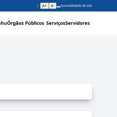
A+
A-
Acessibilidade do site
ahu
Órgãos Públicos
Serviços
Servidores