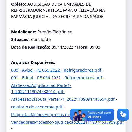
Objeto:
AQUISIÇÃO DE 04 UNIDADES DE
REFRIGERADOR VERTICAL PARA UTILIZAÇÃO NA
FARMÁCIA JUDICIAL DA SECRETARIA DA SAÚDE
Modalidade:
Pregão Eletrônico
Situação:
Concluído
Data de Realização:
09/11/2022 /
Hora:
09:00
Arquivos Disponíveis:
000 - Aviso - PE 066 2022 - Refrigeradores.pdf
-
001 - Edital - PE 066 2022 - Refrigeradores.pdf
-
AtaSessaoAdjudicacao_Parte1-
1_20221118074538014.pdf
-
AtaSessaoDisputa_Parte1-1_20221109091445554.pdf
-
relatorio de economia.pdf
-
PropostasNomesEmpresas.pdf
-
VencedoresProcessoAdjudicacao20221118074537859.pdf
-