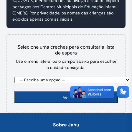
10/07/2018, a Prefeitura de Jaú divulga a lista de espera
por vagas nos Centros Municipais de Educação Infantil
(CMEI's). Por privacidade, os nomes das crianças são
exibidos apenas com as iniciais.
Selecione uma creches para consultar a lista
de espera
Use o menu lateral ou o campo abaixo para escolher
a unidade desejada.
Ver
Sobre Jahu