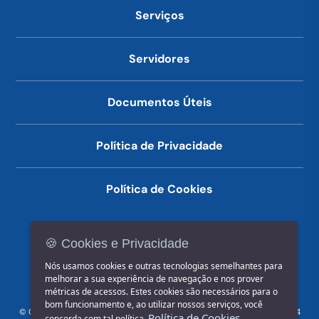
Serviços
Servidores
Documentos Úteis
Política de Privacidade
Política de Cookies
🍪 Cookies e Privacidade
(14) 3602-1777
Nós usamos cookies e outras tecnologias semelhantes para
melhorar a sua experiência de navegação e nos prover
métricas de acessos. Estes cookies são necessários para o
bom funcionamento e, ao utilizar nossos serviços, você
© COPYRIGHT 2026, Prefeitura Municipal de Jahu | Rua Paissandu, 444
Política de Cookies
concorda com tal política.