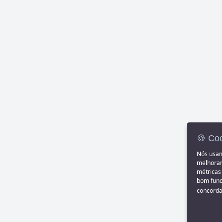
🍪 Coo
Nós usam
melhorar
métricas
bom funci
concorda 