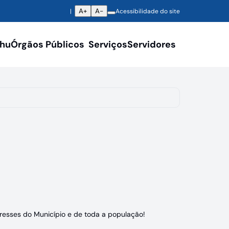
A+
A-
Acessibilidade do site
ahu
Órgãos Públicos
Serviços
Servidores
eresses do Município e de toda a população!