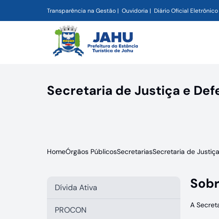
Transparência na Gestão
Ouvidoria
Diário Oficial Eletrônico
Secretaria de Justiça e Def
Home
Órgãos Públicos
Secretarias
Secretaria de Justiç
Sobr
Dívida Ativa
A Secret
PROCON