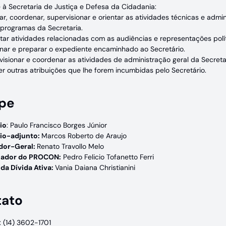
à Secretaria de Justiça e Defesa da Cidadania:
ar, coordenar, supervisionar e orientar as atividades técnicas e adm
 programas da Secretaria.
tar atividades relacionadas com as audiências e representações políti
nar e preparar o expediente encaminhado ao Secretário.
visionar e coordenar as atividades de administração geral da Secreta
er outras atribuições que lhe forem incumbidas pelo Secretário.
pe
io
: Paulo Francisco Borges Júnior
rio-adjunto:
Marcos Roberto de Araujo
dor-Geral:
Renato Travollo Melo
ador do PROCON:
Pedro Felicio Tofanetto Ferri
 da Dívida Ativa:
Vania Daiana Christianini
tato
: (14) 3602-1701