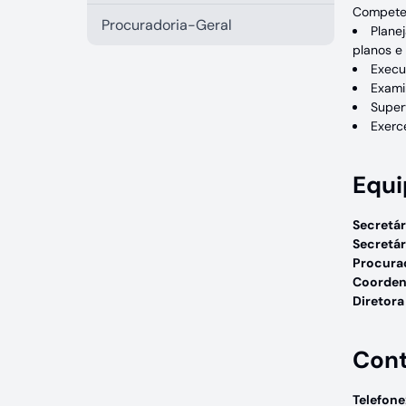
Compete 
Procuradoria-Geral
Planej
planos e
Execu
Exami
Super
Exerc
Equi
Secretár
Secretá
Procura
Coorden
Diretora
Con
Telefone