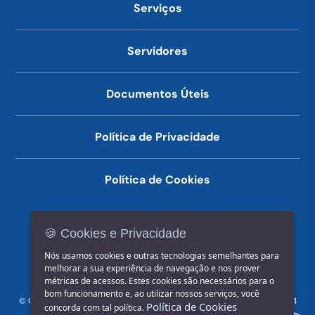
Serviços
Servidores
Documentos Úteis
Política de Privacidade
Política de Cookies
🍪 Cookies e Privacidade
(14) 3602-1777
Nós usamos cookies e outras tecnologias semelhantes para
melhorar a sua experiência de navegação e nos prover
métricas de acessos. Estes cookies são necessários para o
bom funcionamento e, ao utilizar nossos serviços, você
© COPYRIGHT 2026, Prefeitura Municipal de Jahu | Rua Paissandu, 444
Política de Cookies
concorda com tal política.
- Centro CEP: 17201-900