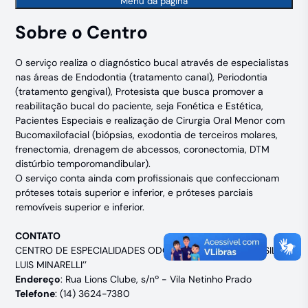
Menu da página
Sobre o Centro
O serviço realiza o diagnóstico bucal através de especialistas
nas áreas de Endodontia (tratamento canal), Periodontia
(tratamento gengival), Protesista que busca promover a
reabilitação bucal do paciente, seja Fonética e Estética,
Pacientes Especiais e realização de Cirurgia Oral Menor com
Bucomaxilofacial (biópsias, exodontia de terceiros molares,
frenectomia, drenagem de abcessos, coronectomia, DTM
distúrbio temporomandibular).
O serviço conta ainda com profissionais que confeccionam
próteses totais superior e inferior, e próteses parciais
removíveis superior e inferior.
CONTATO
CENTRO DE ESPECIALIDADES ODONTOLÓGICAS (CEO) ‘’SILVIO
LUIS MINARELLI’’
Endereço
: Rua Lions Clube, s/nº - Vila Netinho Prado
Telefone
: (14) 3624-7380