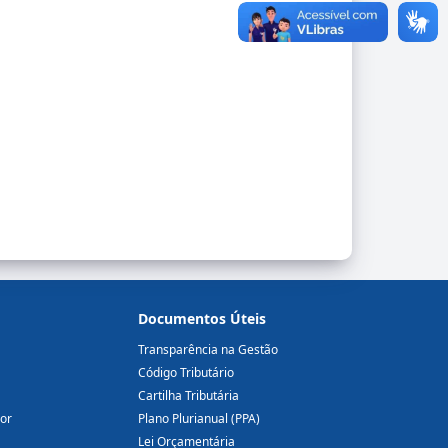
Documentos Úteis
Transparência na Gestão
Código Tributário
Cartilha Tributária
dor
Plano Plurianual (PPA)
Lei Orçamentária