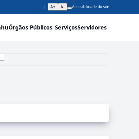
A+
A-
Acessibilidade do site
ahu
Órgãos Públicos
Serviços
Servidores