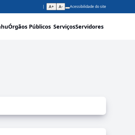
A+
A-
Acessibilidade do site
ahu
Órgãos Públicos
Serviços
Servidores