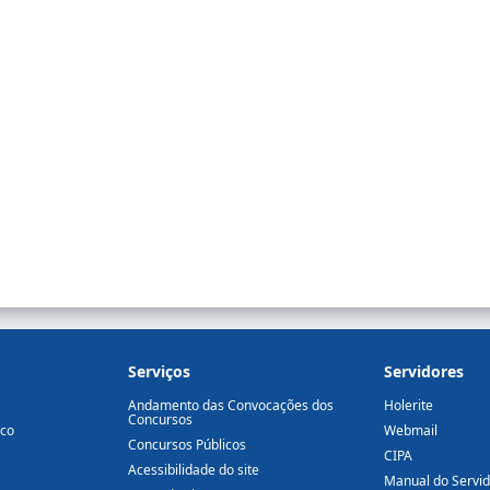
Serviços
Servidores
Andamento das Convocações dos
Holerite
Concursos
ico
Webmail
Concursos Públicos
CIPA
Acessibilidade do site
Manual do Servi