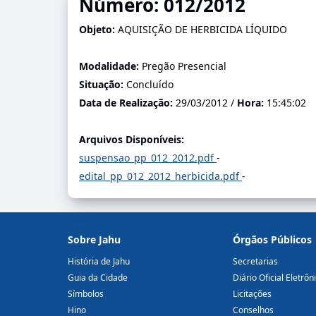
Número: 012/2012
Objeto:
AQUISIÇÃO DE HERBICIDA LÍQUIDO
Modalidade:
Pregão Presencial
Situação:
Concluído
Data de Realização:
29/03/2012 /
Hora:
15:45:02
Arquivos Disponíveis:
suspensao_pp_012_2012.pdf
-
edital_pp_012_2012_herbicida.pdf
-
Sobre Jahu
Órgãos Públicos
História de Jahu
Secretarias
Guia da Cidade
Diário Oficial Eletrôn
Símbolos
Licitações
Hino
Conselhos