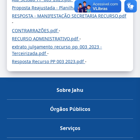
Proposta Reajustada - Planilha.pdf
-
RESPOSTA - MANIFESTAÇÃO SECRETARIA RECURSO.pdf
-
CONTRARRAZÕES.pdf
-
RECURSO ADMINISTRATIVO.pdf
-
extrato_julgamento_recurso_pp_003_2023 -
Terceirizada.pdf
-
Resposta Recurso PP 003 2023.pdf
-
Sobre Jahu
Órgãos Públicos
Serviços