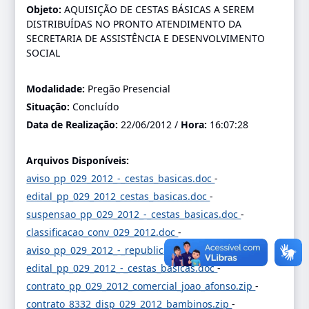
Objeto:
AQUISIÇÃO DE CESTAS BÁSICAS A SEREM
DISTRIBUÍDAS NO PRONTO ATENDIMENTO DA
SECRETARIA DE ASSISTÊNCIA E DESENVOLVIMENTO
SOCIAL
Modalidade:
Pregão Presencial
Situação:
Concluído
Data de Realização:
22/06/2012 /
Hora:
16:07:28
Arquivos Disponíveis:
aviso_pp_029_2012_-_cestas_basicas.doc
-
edital_pp_029_2012_cestas_basicas.doc
-
suspensao_pp_029_2012_-_cestas_basicas.doc
-
classificacao_conv_029_2012.doc
-
aviso_pp_029_2012_-_republicacao.doc
-
edital_pp_029_2012_-_cestas_basicas.doc
-
contrato_pp_029_2012_comercial_joao_afonso.zip
-
contrato_8332_disp_029_2012_bambinos.zip
-