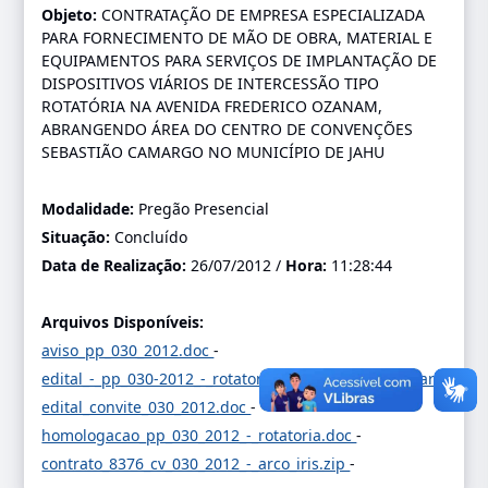
Objeto:
CONTRATAÇÃO DE EMPRESA ESPECIALIZADA
PARA FORNECIMENTO DE MÃO DE OBRA, MATERIAL E
EQUIPAMENTOS PARA SERVIÇOS DE IMPLANTAÇÃO DE
DISPOSITIVOS VIÁRIOS DE INTERCESSÃO TIPO
ROTATÓRIA NA AVENIDA FREDERICO OZANAM,
ABRANGENDO ÁREA DO CENTRO DE CONVENÇÕES
SEBASTIÃO CAMARGO NO MUNICÍPIO DE JAHU
Modalidade:
Pregão Presencial
Situação:
Concluído
Data de Realização:
26/07/2012 /
Hora:
11:28:44
Arquivos Disponíveis:
aviso_pp_030_2012.doc
-
edital_-_pp_030-2012_-_rotatoria_frederico_ozanan.rar
-
edital_convite_030_2012.doc
-
homologacao_pp_030_2012_-_rotatoria.doc
-
contrato_8376_cv_030_2012_-_arco_iris.zip
-