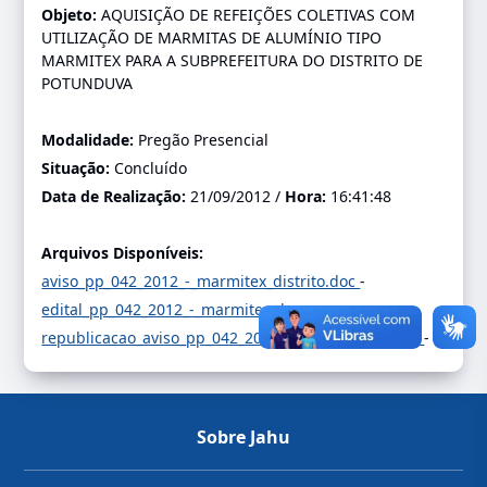
Objeto:
AQUISIÇÃO DE REFEIÇÕES COLETIVAS COM
UTILIZAÇÃO DE MARMITAS DE ALUMÍNIO TIPO
MARMITEX PARA A SUBPREFEITURA DO DISTRITO DE
POTUNDUVA
Modalidade:
Pregão Presencial
Situação:
Concluído
Data de Realização:
21/09/2012 /
Hora:
16:41:48
Arquivos Disponíveis:
aviso_pp_042_2012_-_marmitex_distrito.doc
-
edital_pp_042_2012_-_marmitex.doc
-
republicacao_aviso_pp_042_2014_-_desratizacao.pdf
-
Sobre Jahu