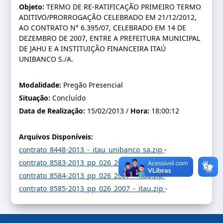
Objeto:
TERMO DE RE-RATIFICAÇÃO PRIMEIRO TERMO
ADITIVO/PRORROGAÇÃO CELEBRADO EM 21/12/2012,
AO CONTRATO N° 6.395/07, CELEBRADO EM 14 DE
DEZEMBRO DE 2007, ENTRE A PREFEITURA MUNICIPAL
DE JAHU E A INSTITUIÇÃO FINANCEIRA ITAÚ
UNIBANCO S./A.
Modalidade:
Pregão Presencial
Situação:
Concluído
Data de Realização:
15/02/2013 /
Hora:
18:00:12
Arquivos Disponíveis:
contrato_8448-2013_-_itau_unibanco_sa.zip
-
contrato_8583-2013_pp_026_2007_-_itau.zip
-
contrato_8584-2013_pp_026_2007_-_itau.zip
-
contrato_8585-2013_pp_026_2007_-_itau.zip
-