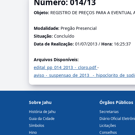
Número: 014/13
Objeto:
REGISTRO DE PREÇOS PARA A EVENTUAL
Modalidade:
Pregão Presencial
Situação:
Concluído
Data de Realização:
01/07/2013 /
Hora:
16:25:37
Arquivos Disponíveis:
edital_pp_014_2013_-_cloro.pdf
-
aviso_-_suspensao_de_2013__-_hipoclorito_de_sod
Sobre Jahu
Órgãos Públicos
História de Jahu
Secretarias
Guia da Cidade
Diário Oficial Eletrôn
Símbolos
Licitações
Hino
Conselhos