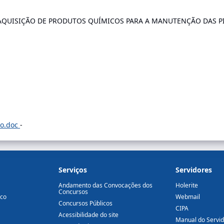
 AQUISIÇÃO DE PRODUTOS QUÍMICOS PARA A MANUTENÇÃO DAS PI
io.doc
-
Serviços
Servidores
Andamento das Convocações dos
Holerite
Concursos
ico
Webmail
Concursos Públicos
CIPA
Acessibilidade do site
Manual do Servi