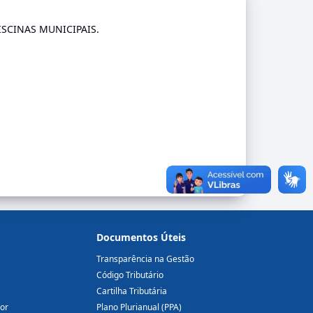
SCINAS MUNICIPAIS.
Documentos Úteis
Transparência na Gestão
Código Tributário
Cartilha Tributária
dor
Plano Plurianual (PPA)