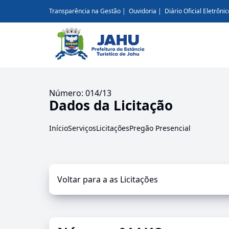
Transparência na Gestão
Ouvidoria
Diário Oficial Eletrônic
Número: 014/13
Dados da Licitação
Início
Serviços
Licitações
Pregão Presencial
Voltar para a as Licitações