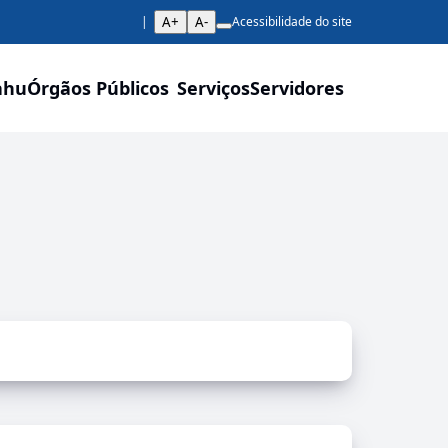
A+
A-
Acessibilidade do site
ahu
Órgãos Públicos
Serviços
Servidores