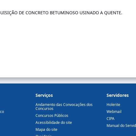
QUISIÇÃO DE CONCRETO BETUMINOSO USINADO A QUENTE.
Serviços
Servidores
Andamento das Convocações dos
Holerite
Concursos
ico
Webmail
Concursos Públicos
CIPA
Acessibilidade do site
Manual do Servi
Mapa do site