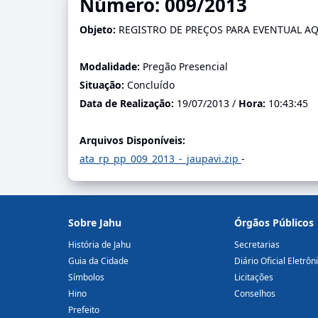
Número: 009/2013
Objeto:
REGISTRO DE PREÇOS PARA EVENTUAL A
Modalidade:
Pregão Presencial
Situação:
Concluído
Data de Realização:
19/07/2013 /
Hora:
10:43:45
Arquivos Disponíveis:
ata_rp_pp_009_2013_-_jaupavi.zip
-
Sobre Jahu
Órgãos Públicos
História de Jahu
Secretarias
Guia da Cidade
Diário Oficial Eletrôn
Símbolos
Licitações
Hino
Conselhos
Prefeito