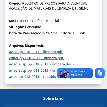
Objeto:
REGISTRO DE PREÇOS PARA A EVENTUAL
AQUISIÇÃO DE MATERIAIS DE LIMPEZA E HIGIENE
Modalidade:
Pregão Presencial
Situação:
Concluído
Data de Realização:
22/07/2013 /
Hora:
10:57:41
Arquivos Disponíveis:
aviso_pp_018_2013_-_limpeza.pdf
-
edital_pp_018_2013_-_limpeza.pdf
-
aviso_susp_pp_018_2013_-_limpeza.doc
-
aviso_susp_pp_018_2013_-_limpeza_02.doc
-
aviso_pp_018_2013_-_republicacao_02.pdf
-
Sobre Jahu