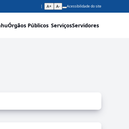
A+
A-
Acessibilidade do site
ahu
Órgãos Públicos
Serviços
Servidores