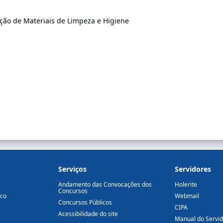
ição de Materiais de Limpeza e Higiene
Serviços
Servidores
Andamento das Convocações dos
Holerite
Concursos
ico
Webmail
Concursos Públicos
CIPA
Acessibilidade do site
Manual do Servi