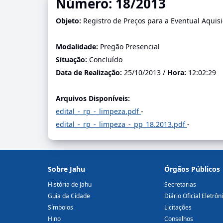
Número: 18/2013
Objeto:
Registro de Preços para a Eventual Aquis
Modalidade:
Pregão Presencial
Situação:
Concluído
Data de Realização:
25/10/2013 /
Hora:
12:02:29
Arquivos Disponíveis:
edital_-_rp_-_limpeza.pdf
-
edital_-_rp_-_limpeza_-_pp_18.2013.pdf
-
Sobre Jahu
Órgãos Públicos
História de Jahu
Secretarias
Guia da Cidade
Diário Oficial Eletrôn
Símbolos
Licitações
Hino
Conselhos