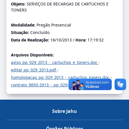
Objeto:
SERVIÇOS DE RECARGAS DE CARTUCHOS E
TONERS
Modalidade:
Pregão Presencial
Situação:
Concluído
Data de Realização:
16/10/2013 /
Hora:
17:19:32
Arquivos Disponíveis:
aviso_pp_029_2013_-_cartuchos_e_toners.doc
-
edital_pp_029_2013.pdf
-
homologacao_pp_029_2013_-_cartuchos_toners.doc
-
contrato_8693-2013_-_pp_029-2013.pdf
-
Sobre Jahu
Órgãos Públicos