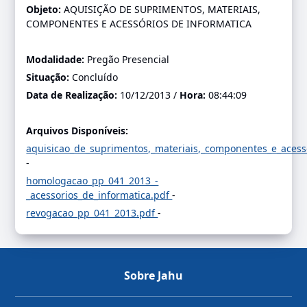
Objeto:
AQUISIÇÃO DE SUPRIMENTOS, MATERIAIS,
COMPONENTES E ACESSÓRIOS DE INFORMATICA
Modalidade:
Pregão Presencial
Situação:
Concluído
Data de Realização:
10/12/2013 /
Hora:
08:44:09
Arquivos Disponíveis:
aquisicao_de_suprimentos,_materiais,_componentes_e_acess
-
homologacao_pp_041_2013_-
_acessorios_de_informatica.pdf
-
revogacao_pp_041_2013.pdf
-
Sobre Jahu