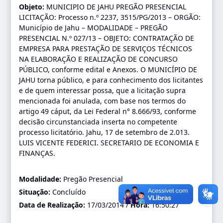
Objeto:
MUNICIPIO DE JAHU PREGÃO PRESENCIAL
LICITAÇÃO: Processo n.º 2237, 3515/PG/2013 – ORGÃO:
Município de Jahu – MODALIDADE – PREGÃO
PRESENCIAL N.º 027/13 – OBJETO: CONTRATAÇÃO DE
EMPRESA PARA PRESTAÇÃO DE SERVIÇOS TÉCNICOS
NA ELABORAÇÃO E REALIZAÇÃO DE CONCURSO
PÚBLICO, conforme edital e Anexos. O MUNICÍPIO DE
JAHU torna público, e para conhecimento dos licitantes
e de quem interessar possa, que a licitação supra
mencionada foi anulada, com base nos termos do
artigo 49 cáput, da Lei Federal n° 8.666/93, conforme
decisão circunstanciada inserta no competente
processo licitatório. Jahu, 17 de setembro de 2.013.
LUIS VICENTE FEDERICI. SECRETARIO DE ECONOMIA E
FINANÇAS.
Modalidade:
Pregão Presencial
Situação:
Concluído
Data de Realização:
17/03/2014 /
Hora:
16:50:27