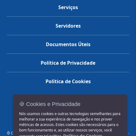
Serviços
Servidores
Documentos Úteis
Política de Privacidade
Política de Cookies
🍪 Cookies e Privacidade
(14) 3602-1777
Nós usamos cookies e outras tecnologias semelhantes para
melhorar a sua experiência de navegação e nos prover
métricas de acessos. Estes cookies são necessários para o
bom funcionamento e, ao utilizar nossos serviços, você
© COPYRIGHT 2026, Prefeitura Municipal de Jahu | Rua Paissandu, 444 -
Política de Cookies