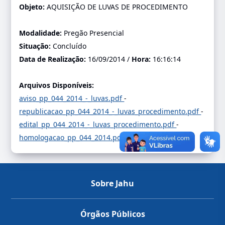
Objeto:
AQUISIÇÃO DE LUVAS DE PROCEDIMENTO
Modalidade:
Pregão Presencial
Situação:
Concluído
Data de Realização:
16/09/2014 /
Hora:
16:16:14
Arquivos Disponíveis:
aviso_pp_044_2014_-_luvas.pdf
-
republicacao_pp_044_2014_-_luvas_procedimento.pdf
-
edital_pp_044_2014_-_luvas_procedimento.pdf
-
homologacao_pp_044_2014.pdf
-
Sobre Jahu
Órgãos Públicos