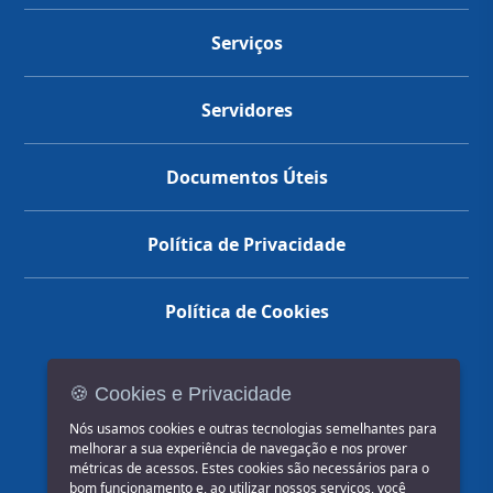
Serviços
Servidores
Documentos Úteis
Política de Privacidade
Política de Cookies
🍪 Cookies e Privacidade
(14) 3602-1777
Nós usamos cookies e outras tecnologias semelhantes para
melhorar a sua experiência de navegação e nos prover
métricas de acessos. Estes cookies são necessários para o
bom funcionamento e, ao utilizar nossos serviços, você