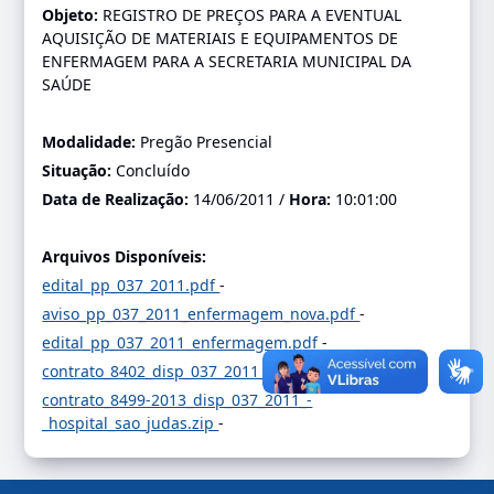
Objeto:
REGISTRO DE PREÇOS PARA A EVENTUAL
AQUISIÇÃO DE MATERIAIS E EQUIPAMENTOS DE
ENFERMAGEM PARA A SECRETARIA MUNICIPAL DA
SAÚDE
Modalidade:
Pregão Presencial
Situação:
Concluído
Data de Realização:
14/06/2011 /
Hora:
10:01:00
Arquivos Disponíveis:
edital_pp_037_2011.pdf
-
aviso_pp_037_2011_enfermagem_nova.pdf
-
edital_pp_037_2011_enfermagem.pdf
-
contrato_8402_disp_037_2011_-_sao_judas.zip
-
contrato_8499-2013_disp_037_2011_-
_hospital_sao_judas.zip
-