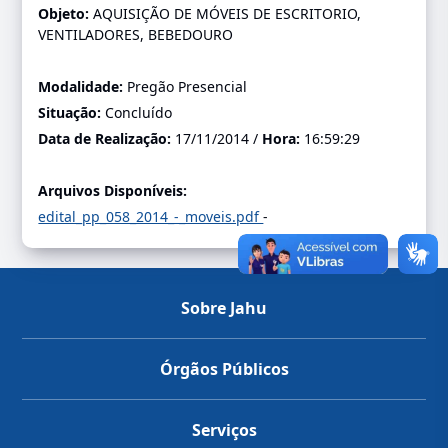
Objeto:
AQUISIÇÃO DE MÓVEIS DE ESCRITORIO,
VENTILADORES, BEBEDOURO
Modalidade:
Pregão Presencial
Situação:
Concluído
Data de Realização:
17/11/2014 /
Hora:
16:59:29
Arquivos Disponíveis:
edital_pp_058_2014_-_moveis.pdf
-
Sobre Jahu
Órgãos Públicos
Serviços