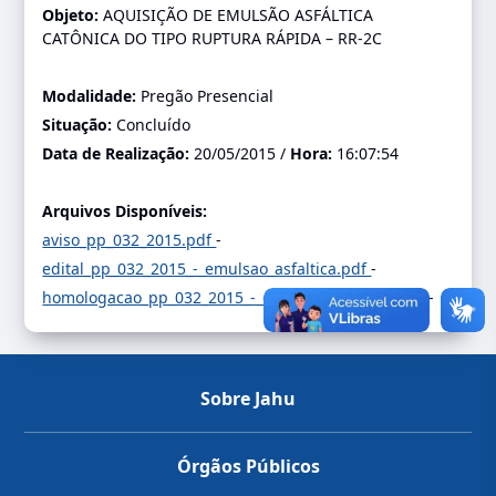
Objeto:
AQUISIÇÃO DE EMULSÃO ASFÁLTICA
CATÔNICA DO TIPO RUPTURA RÁPIDA – RR-2C
Modalidade:
Pregão Presencial
Situação:
Concluído
Data de Realização:
20/05/2015 /
Hora:
16:07:54
Arquivos Disponíveis:
aviso_pp_032_2015.pdf
-
edital_pp_032_2015_-_emulsao_asfaltica.pdf
-
homologacao_pp_032_2015_-_emulsao_asfaltica.pdf
-
Sobre Jahu
Órgãos Públicos