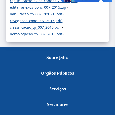
republicacao_aviso_conc_007_2015.pdf
-
edital_anexos_conc_007_2015.zip
-
habilitacao_tp_007_2015(1).pdf
-
revogacao_conc_007_2015.pdf
-
classificacao_tp_007_2015.pdf
-
homologacao_tp_007_2015.pdf
-
Sobre Jahu
Órgãos Públicos
Serviços
Servidores