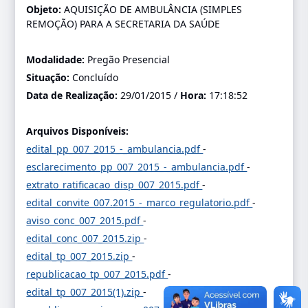
Objeto:
AQUISIÇÃO DE AMBULÂNCIA (SIMPLES
REMOÇÃO) PARA A SECRETARIA DA SAÚDE
Modalidade:
Pregão Presencial
Situação:
Concluído
Data de Realização:
29/01/2015 /
Hora:
17:18:52
Arquivos Disponíveis:
edital_pp_007_2015_-_ambulancia.pdf
-
esclarecimento_pp_007_2015_-_ambulancia.pdf
-
extrato_ratificacao_disp_007_2015.pdf
-
edital_convite_007.2015_-_marco_regulatorio.pdf
-
aviso_conc_007_2015.pdf
-
edital_conc_007_2015.zip
-
edital_tp_007_2015.zip
-
republicacao_tp_007_2015.pdf
-
edital_tp_007_2015(1).zip
-