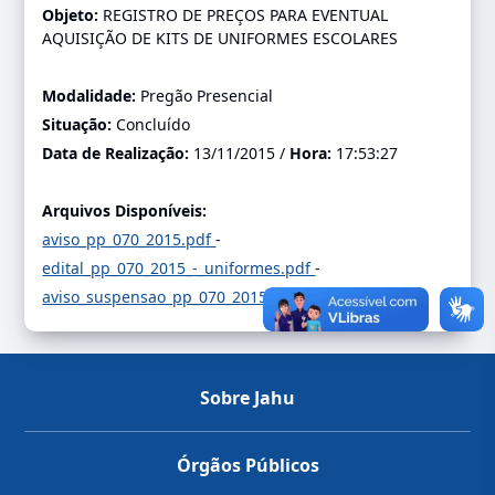
Objeto:
REGISTRO DE PREÇOS PARA EVENTUAL
AQUISIÇÃO DE KITS DE UNIFORMES ESCOLARES
Modalidade:
Pregão Presencial
Situação:
Concluído
Data de Realização:
13/11/2015 /
Hora:
17:53:27
Arquivos Disponíveis:
aviso_pp_070_2015.pdf
-
edital_pp_070_2015_-_uniformes.pdf
-
aviso_suspensao_pp_070_2015_-_uniformes.pdf
-
Sobre Jahu
Órgãos Públicos