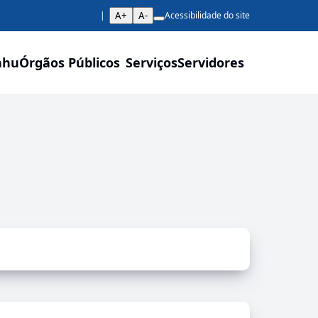
A+
A-
Acessibilidade do site
ahu
Órgãos Públicos
Serviços
Servidores