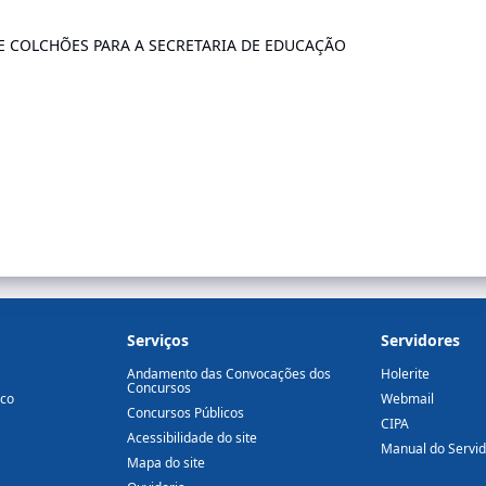
E COLCHÕES PARA A SECRETARIA DE EDUCAÇÃO
Serviços
Servidores
Andamento das Convocações dos
Holerite
Concursos
ico
Webmail
Concursos Públicos
CIPA
Acessibilidade do site
Manual do Servi
Mapa do site