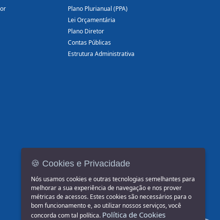
dor
Plano Plurianual (PPA)
Lei Orçamentária
Plano Diretor
Contas Públicas
Estrutura Administrativa
🍪 Cookies e Privacidade
Nós usamos cookies e outras tecnologias semelhantes para
melhorar a sua experiência de navegação e nos prover
métricas de acessos. Estes cookies são necessários para o
bom funcionamento e, ao utilizar nossos serviços, você
Política de Cookies
concorda com tal política.