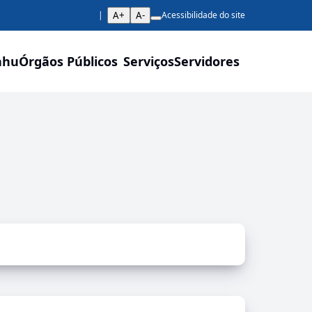
A+
A-
Acessibilidade do site
ahu
Órgãos Públicos
Serviços
Servidores