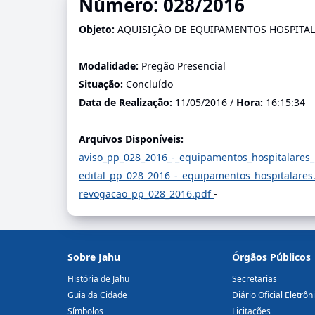
Número: 028/2016
Objeto:
AQUISIÇÃO DE EQUIPAMENTOS HOSPITAL
Modalidade:
Pregão Presencial
Situação:
Concluído
Data de Realização:
11/05/2016 /
Hora:
16:15:34
Arquivos Disponíveis:
aviso_pp_028_2016_-_equipamentos_hospitalares
edital_pp_028_2016_-_equipamentos_hospitalares
revogacao_pp_028_2016.pdf
-
Sobre Jahu
Órgãos Públicos
História de Jahu
Secretarias
Guia da Cidade
Diário Oficial Eletrôn
Símbolos
Licitações