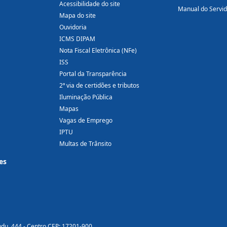
Acessibilidade do site
Manual do Servi
Mapa do site
Ouvidoria
ICMS DIPAM
Nota Fiscal Eletrônica (NFe)
ISS
Portal da Transparência
2ª via de certidões e tributos
Iluminação Pública
Mapas
Vagas de Emprego
IPTU
Multas de Trânsito
es
ndu, 444 - Centro CEP: 17201-900