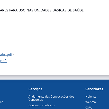
ARES PARA USO NAS UNIDADES BÁSICAS DE SAÚDE
_ubs.pdf
-
.pdf
-
Serviços
Servidores
Andamento das Convocações dos
Holerite
Concursos
ico
Webmail
Concursos Públicos
CIPA