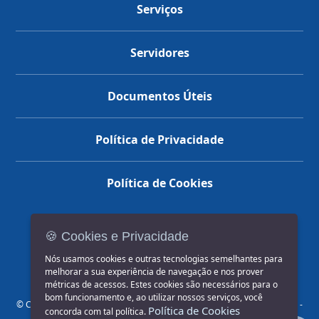
Serviços
Servidores
Documentos Úteis
Política de Privacidade
Política de Cookies
🍪 Cookies e Privacidade
(14) 3602-1777
Nós usamos cookies e outras tecnologias semelhantes para
melhorar a sua experiência de navegação e nos prover
métricas de acessos. Estes cookies são necessários para o
bom funcionamento e, ao utilizar nossos serviços, você
© COPYRIGHT 2026, Prefeitura Municipal de Jahu | Rua Paissandu, 444 -
Política de Cookies
concorda com tal política.
Centro CEP: 17201-900